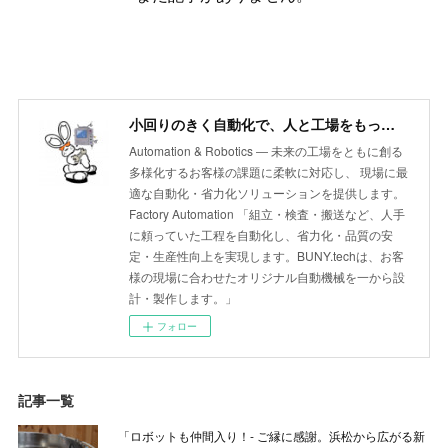
小回りのきく自動化で、人と工場をもっと自由に BUNY.tech
Automation & Robotics ― 未来の工場をともに創る
多様化するお客様の課題に柔軟に対応し、 現場に最
適な自動化・省力化ソリューションを提供します。
Factory Automation 「組立・検査・搬送など、人手
に頼っていた工程を自動化し、省力化・品質の安
定・生産性向上を実現します。BUNY.techは、お客
様の現場に合わせたオリジナル自動機械を一から設
計・製作します。」
フォロー
記事一覧
「ロボットも仲間入り！- ご縁に感謝。浜松から広がる新