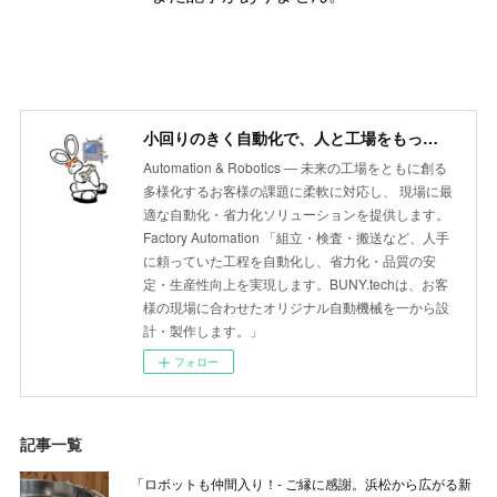
小回りのきく自動化で、人と工場をもっと自由に BUNY.tech
Automation & Robotics ― 未来の工場をともに創る
多様化するお客様の課題に柔軟に対応し、 現場に最
適な自動化・省力化ソリューションを提供します。
Factory Automation 「組立・検査・搬送など、人手
に頼っていた工程を自動化し、省力化・品質の安
定・生産性向上を実現します。BUNY.techは、お客
様の現場に合わせたオリジナル自動機械を一から設
計・製作します。」
フォロー
記事一覧
「ロボットも仲間入り！- ご縁に感謝。浜松から広がる新