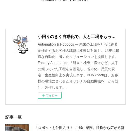
小回りのきく自動化で、人と工場をもっと自由に BUNY.tech
Automation & Robotics ― 未来の工場をともに創る
多様化するお客様の課題に柔軟に対応し、 現場に最
適な自動化・省力化ソリューションを提供します。
Factory Automation 「組立・検査・搬送など、人手
に頼っていた工程を自動化し、省力化・品質の安
定・生産性向上を実現します。BUNY.techは、お客
様の現場に合わせたオリジナル自動機械を一から設
計・製作します。」
フォロー
記事一覧
「ロボットも仲間入り！- ご縁に感謝。浜松から広がる新